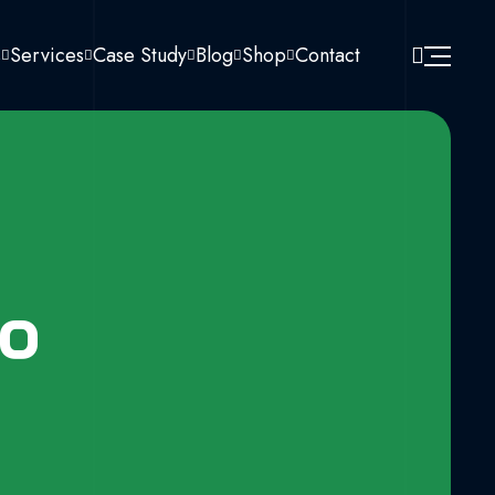
s
Services
Case Study
Blog
Shop
Contact
io