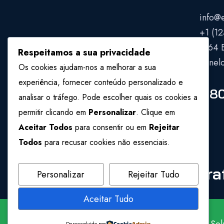
info@
+1 (1
7164 
Respeitamos a sua privacidade
Penel
Os cookies ajudam-nos a melhorar a sua
experiência, fornecer conteúdo personalizado e
1-8
analisar o tráfego. Pode escolher quais os cookies a
permitir clicando em
Personalizar
. Clique em
Aceitar Todos
para consentir ou em
Rejeitar
Todos
para recusar cookies não essenciais.
NetCraft
NetCra
Personalizar
Rejeitar Tudo
Aceitar Tudo
Desenvolvido por