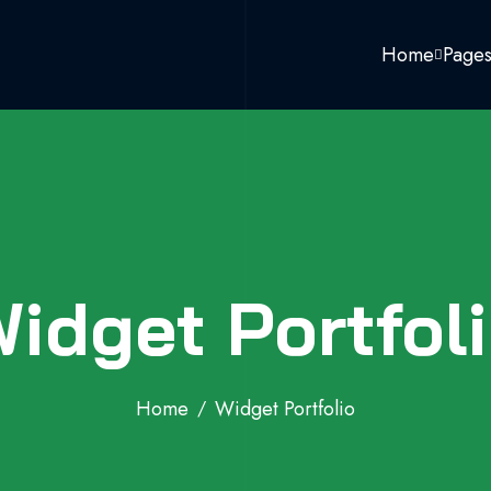
Home
Page
idget Portfol
Home
Widget Portfolio