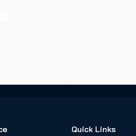
er
ce
Quick Links