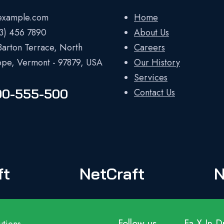
example.com
Home
23) 456 7890
About Us
Barton Terrace, North
Careers
ope, Vermont - 97879, USA
Our History
Services
00-555-500
Contact Us
ft
NetCraft
N
Follow us
Fa.
X.
In.
Dr