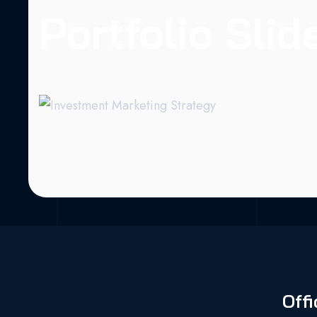
Portfolio Slid
Offi